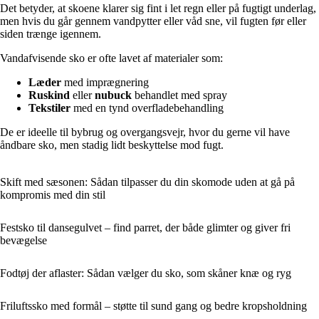
Det betyder, at skoene klarer sig fint i let regn eller på fugtigt underlag,
men hvis du går gennem vandpytter eller våd sne, vil fugten før eller
siden trænge igennem.
Vandafvisende sko er ofte lavet af materialer som:
Læder
med imprægnering
Ruskind
eller
nubuck
behandlet med spray
Tekstiler
med en tynd overfladebehandling
De er ideelle til bybrug og overgangsvejr, hvor du gerne vil have
åndbare sko, men stadig lidt beskyttelse mod fugt.
Skift med sæsonen: Sådan tilpasser du din skomode uden at gå på
kompromis med din stil
Festsko til dansegulvet – find parret, der både glimter og giver fri
bevægelse
Fodtøj der aflaster: Sådan vælger du sko, som skåner knæ og ryg
Friluftssko med formål – støtte til sund gang og bedre kropsholdning