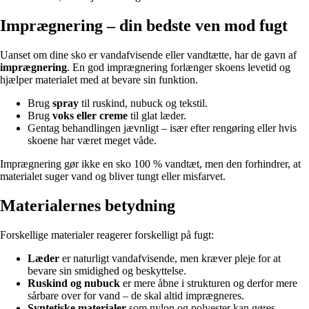
Imprægnering – din bedste ven mod fugt
Uanset om dine sko er vandafvisende eller vandtætte, har de gavn af
imprægnering
. En god imprægnering forlænger skoens levetid og
hjælper materialet med at bevare sin funktion.
Brug
spray
til ruskind, nubuck og tekstil.
Brug
voks eller creme
til glat læder.
Gentag behandlingen jævnligt – især efter rengøring eller hvis
skoene har været meget våde.
Imprægnering gør ikke en sko 100 % vandtæt, men den forhindrer, at
materialet suger vand og bliver tungt eller misfarvet.
Materialernes betydning
Forskellige materialer reagerer forskelligt på fugt:
Læder
er naturligt vandafvisende, men kræver pleje for at
bevare sin smidighed og beskyttelse.
Ruskind og nubuck
er mere åbne i strukturen og derfor mere
sårbare over for vand – de skal altid imprægneres.
Syntetiske materialer
som nylon og polyester kan gøres