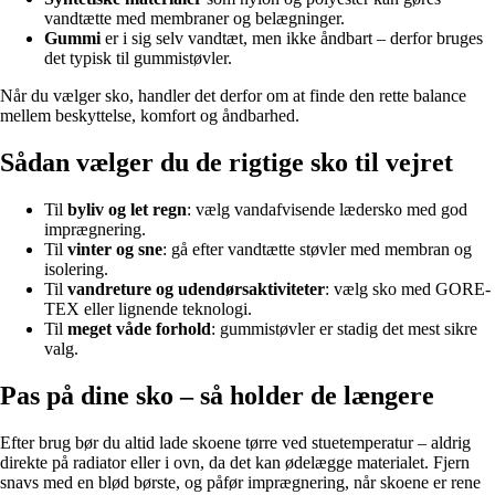
vandtætte med membraner og belægninger.
Gummi
er i sig selv vandtæt, men ikke åndbart – derfor bruges
det typisk til gummistøvler.
Når du vælger sko, handler det derfor om at finde den rette balance
mellem beskyttelse, komfort og åndbarhed.
Sådan vælger du de rigtige sko til vejret
Til
byliv og let regn
: vælg vandafvisende lædersko med god
imprægnering.
Til
vinter og sne
: gå efter vandtætte støvler med membran og
isolering.
Til
vandreture og udendørsaktiviteter
: vælg sko med GORE-
TEX eller lignende teknologi.
Til
meget våde forhold
: gummistøvler er stadig det mest sikre
valg.
Pas på dine sko – så holder de længere
Efter brug bør du altid lade skoene tørre ved stuetemperatur – aldrig
direkte på radiator eller i ovn, da det kan ødelægge materialet. Fjern
snavs med en blød børste, og påfør imprægnering, når skoene er rene