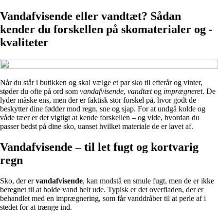
Vandafvisende eller vandtæt? Sådan
kender du forskellen på skomaterialer og -
kvaliteter
Når du står i butikken og skal vælge et par sko til efterår og vinter,
støder du ofte på ord som
vandafvisende
,
vandtæt
og
imprægneret
. De
lyder måske ens, men der er faktisk stor forskel på, hvor godt de
beskytter dine fødder mod regn, sne og sjap. For at undgå kolde og
våde tæer er det vigtigt at kende forskellen – og vide, hvordan du
passer bedst på dine sko, uanset hvilket materiale de er lavet af.
Vandafvisende – til let fugt og kortvarig
regn
Sko, der er
vandafvisende
, kan modstå en smule fugt, men de er ikke
beregnet til at holde vand helt ude. Typisk er det overfladen, der er
behandlet med en imprægnering, som får vanddråber til at perle af i
stedet for at trænge ind.