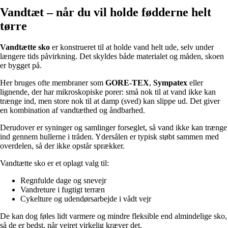
Vandtæt – når du vil holde fødderne helt
tørre
Vandtætte sko
er konstrueret til at holde vand helt ude, selv under
længere tids påvirkning. Det skyldes både materialet og måden, skoen
er bygget på.
Her bruges ofte membraner som
GORE-TEX
,
Sympatex
eller
lignende, der har mikroskopiske porer: små nok til at vand ikke kan
trænge ind, men store nok til at damp (sved) kan slippe ud. Det giver
en kombination af vandtæthed og åndbarhed.
Derudover er syninger og samlinger forseglet, så vand ikke kan trænge
ind gennem hullerne i tråden. Ydersålen er typisk støbt sammen med
overdelen, så der ikke opstår sprækker.
Vandtætte sko er et oplagt valg til:
Regnfulde dage og snevejr
Vandreture i fugtigt terræn
Cykelture og udendørsarbejde i vådt vejr
De kan dog føles lidt varmere og mindre fleksible end almindelige sko,
så de er bedst, når vejret virkelig kræver det.