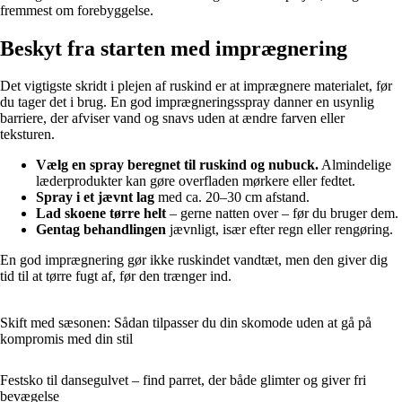
fremmest om forebyggelse.
Beskyt fra starten med imprægnering
Det vigtigste skridt i plejen af ruskind er at imprægnere materialet, før
du tager det i brug. En god imprægneringsspray danner en usynlig
barriere, der afviser vand og snavs uden at ændre farven eller
teksturen.
Vælg en spray beregnet til ruskind og nubuck.
Almindelige
læderprodukter kan gøre overfladen mørkere eller fedtet.
Spray i et jævnt lag
med ca. 20–30 cm afstand.
Lad skoene tørre helt
– gerne natten over – før du bruger dem.
Gentag behandlingen
jævnligt, især efter regn eller rengøring.
En god imprægnering gør ikke ruskindet vandtæt, men den giver dig
tid til at tørre fugt af, før den trænger ind.
Skift med sæsonen: Sådan tilpasser du din skomode uden at gå på
kompromis med din stil
Festsko til dansegulvet – find parret, der både glimter og giver fri
bevægelse