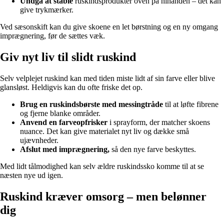
Undgå at stable
ruskindsprodukter oven på hinanden – det kan
give trykmærker.
Ved sæsonskift kan du give skoene en let børstning og en ny omgang
imprægnering, før de sættes væk.
Giv nyt liv til slidt ruskind
Selv velplejet ruskind kan med tiden miste lidt af sin farve eller blive
glansløst. Heldigvis kan du ofte friske det op.
Brug en ruskindsbørste med messingtråde
til at løfte fibrene
og fjerne blanke områder.
Anvend en farveopfrisker
i sprayform, der matcher skoens
nuance. Det kan give materialet nyt liv og dække små
ujævnheder.
Afslut med imprægnering,
så den nye farve beskyttes.
Med lidt tålmodighed kan selv ældre ruskindssko komme til at se
næsten nye ud igen.
Ruskind kræver omsorg – men belønner
dig