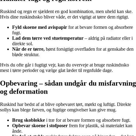
Ruskind og regn er sjældent en god kombination, men uheld kan ske.
Hvis dine ruskindssko bliver våde, er det vigtigt at tørre dem rigtigt.
Fyld skoene med avispapir
for at bevare formen og absorbere
fugt.
Lad dem tørre ved stuetemperatur
– aldrig på radiator eller i
direkte sol.
Når de er tørre,
børst forsigtigt overfladen for at genskabe den
bløde struktur.
Hvis du ofte går i fugtigt vejr, kan du overveje at bruge ruskindssko
mest i tørre perioder og vælge glat læder til regnfulde dage.
Opbevaring – sådan undgår du misfarvning
og deformation
Ruskind har bedst af at blive opbevaret tørt, mørkt og luftigt. Direkte
sollys kan blege farven, og fugtige omgivelser kan give mug.
Brug skoblokke
i træ for at bevare formen og absorbere fugt.
Opbevar skoene i stofposer
frem for plastik, så materialet kan
ånde.