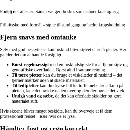
Fodtøj der aflaster: Sådan vælger du sko, som skåner knæ og ryg
Friluftssko med formål – støtte til sund gang og bedre kropsholdning
Fjern snavs med omtanke
Selv med god beskyttelse kan ruskind blive støvet eller få pletter. Her
gælder det om at handle forsigtigt.
Børst regelmæssigt
med en ruskindsbørste for at fjerne støv og
genopfriske overfladen. Børst altid i samme retning.
Til tørre pletter
kan du bruge et viskelæder til ruskind – det
fjerner mærker uden at skade materialet.
Til fedtpletter
kan du drysse lidt kartoffelmel eller talkum på
pletten, lade det trække natten over og derefter børste det væk.
Undgå vand og sæbe,
da det kan efterlade skjolder og gøre
materialet stift.
Hvis skoene bliver meget beskidte, kan du overveje at få dem
professionelt renset – især hvis de er lyse.
Håndter fugt og regn korrekt