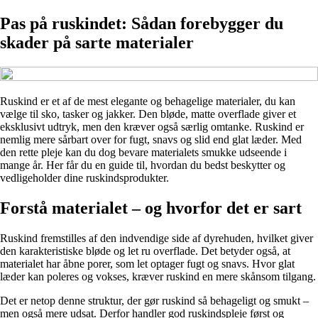
Pas på ruskindet: Sådan forebygger du
skader på sarte materialer
Ruskind er et af de mest elegante og behagelige materialer, du kan
vælge til sko, tasker og jakker. Den bløde, matte overflade giver et
eksklusivt udtryk, men den kræver også særlig omtanke. Ruskind er
nemlig mere sårbart over for fugt, snavs og slid end glat læder. Med
den rette pleje kan du dog bevare materialets smukke udseende i
mange år. Her får du en guide til, hvordan du bedst beskytter og
vedligeholder dine ruskindsprodukter.
Forstå materialet – og hvorfor det er sart
Ruskind fremstilles af den indvendige side af dyrehuden, hvilket giver
den karakteristiske bløde og let ru overflade. Det betyder også, at
materialet har åbne porer, som let optager fugt og snavs. Hvor glat
læder kan poleres og vokses, kræver ruskind en mere skånsom tilgang.
Det er netop denne struktur, der gør ruskind så behageligt og smukt –
men også mere udsat. Derfor handler god ruskindspleje først og