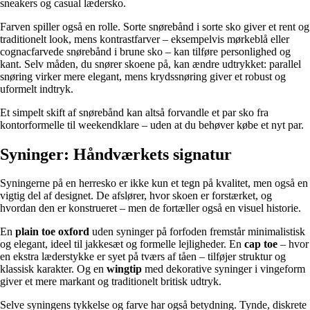
sneakers og casual lædersko.
Farven spiller også en rolle. Sorte snørebånd i sorte sko giver et rent og
traditionelt look, mens kontrastfarver – eksempelvis mørkeblå eller
cognacfarvede snørebånd i brune sko – kan tilføre personlighed og
kant. Selv måden, du snører skoene på, kan ændre udtrykket: parallel
snøring virker mere elegant, mens krydssnøring giver et robust og
uformelt indtryk.
Et simpelt skift af snørebånd kan altså forvandle et par sko fra
kontorformelle til weekendklare – uden at du behøver købe et nyt par.
Syninger: Håndværkets signatur
Syningerne på en herresko er ikke kun et tegn på kvalitet, men også en
vigtig del af designet. De afslører, hvor skoen er forstærket, og
hvordan den er konstrueret – men de fortæller også en visuel historie.
En
plain toe oxford
uden syninger på forfoden fremstår minimalistisk
og elegant, ideel til jakkesæt og formelle lejligheder. En
cap toe
– hvor
en ekstra læderstykke er syet på tværs af tåen – tilføjer struktur og
klassisk karakter. Og en
wingtip
med dekorative syninger i vingeform
giver et mere markant og traditionelt britisk udtryk.
Selve syningens tykkelse og farve har også betydning. Tynde, diskrete