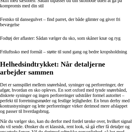
Skift med sæsonen: Sådan tilpasser du din skomode uden at gå på
kompromis med din stil
Festsko til dansegulvet – find parret, der både glimter og giver fri
bevægelse
Fodtøj der aflaster: Sådan vælger du sko, som skåner knæ og ryg
Friluftssko med formål – støtte til sund gang og bedre kropsholdning
Helhedsindtrykket: Når detaljerne
arbejder sammen
Det er samspillet mellem snørebånd, syninger og perforeringer, der
afgør, hvordan en sko opleves. En sort oxford med tynde snørebånd,
diskrete syninger og ingen perforeringer udstråler formel autoritet –
perfekt til forretningsmøder og festlige lejligheder. En brun derby med
kontrastsyninger og lette perforeringer virker derimod mere afslappet
og passer til hverdagsbrug.
Når du vælger sko, kan du derfor med fordel tænke over, hvilket signal
du vil sende. Ønsker du et klassisk, rent look, så gå efter få detaljer og
ensartede farver. Vil du derimod udtrykke personlighed, så leg med