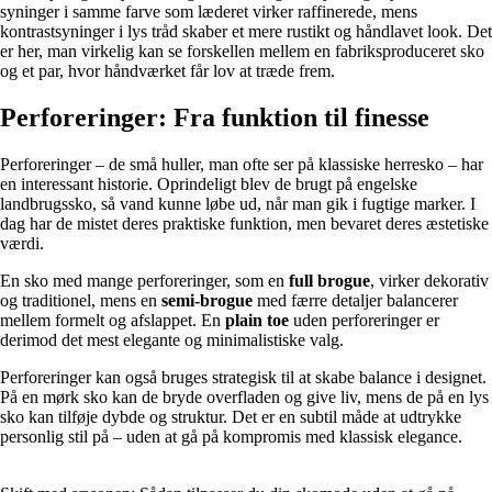
syninger i samme farve som læderet virker raffinerede, mens
kontrastsyninger i lys tråd skaber et mere rustikt og håndlavet look. Det
er her, man virkelig kan se forskellen mellem en fabriksproduceret sko
og et par, hvor håndværket får lov at træde frem.
Perforeringer: Fra funktion til finesse
Perforeringer – de små huller, man ofte ser på klassiske herresko – har
en interessant historie. Oprindeligt blev de brugt på engelske
landbrugssko, så vand kunne løbe ud, når man gik i fugtige marker. I
dag har de mistet deres praktiske funktion, men bevaret deres æstetiske
værdi.
En sko med mange perforeringer, som en
full brogue
, virker dekorativ
og traditionel, mens en
semi-brogue
med færre detaljer balancerer
mellem formelt og afslappet. En
plain toe
uden perforeringer er
derimod det mest elegante og minimalistiske valg.
Perforeringer kan også bruges strategisk til at skabe balance i designet.
På en mørk sko kan de bryde overfladen og give liv, mens de på en lys
sko kan tilføje dybde og struktur. Det er en subtil måde at udtrykke
personlig stil på – uden at gå på kompromis med klassisk elegance.