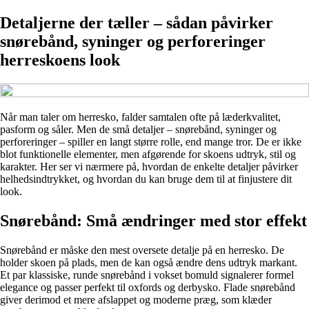
Detaljerne der tæller – sådan påvirker
snørebånd, syninger og perforeringer
herreskoens look
Når man taler om herresko, falder samtalen ofte på læderkvalitet,
pasform og såler. Men de små detaljer – snørebånd, syninger og
perforeringer – spiller en langt større rolle, end mange tror. De er ikke
blot funktionelle elementer, men afgørende for skoens udtryk, stil og
karakter. Her ser vi nærmere på, hvordan de enkelte detaljer påvirker
helhedsindtrykket, og hvordan du kan bruge dem til at finjustere dit
look.
Snørebånd: Små ændringer med stor effekt
Snørebånd er måske den mest oversete detalje på en herresko. De
holder skoen på plads, men de kan også ændre dens udtryk markant.
Et par klassiske, runde snørebånd i vokset bomuld signalerer formel
elegance og passer perfekt til oxfords og derbysko. Flade snørebånd
giver derimod et mere afslappet og moderne præg, som klæder