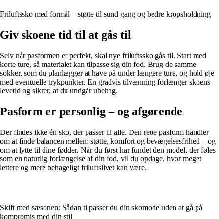
Friluftssko med formål – støtte til sund gang og bedre kropsholdning
Giv skoene tid til at gås til
Selv når pasformen er perfekt, skal nye friluftssko gås til. Start med
korte ture, så materialet kan tilpasse sig din fod. Brug de samme
sokker, som du planlægger at have på under længere ture, og hold øje
med eventuelle trykpunkter. En gradvis tilvænning forlænger skoens
levetid og sikrer, at du undgår ubehag.
Pasform er personlig – og afgørende
Der findes ikke én sko, der passer til alle. Den rette pasform handler
om at finde balancen mellem støtte, komfort og bevægelsesfrihed – og
om at lytte til dine fødder. Når du først har fundet den model, der føles
som en naturlig forlængelse af din fod, vil du opdage, hvor meget
lettere og mere behageligt friluftslivet kan være.
Skift med sæsonen: Sådan tilpasser du din skomode uden at gå på
kompromis med din stil