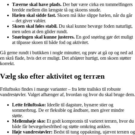
Tæerne skal have plads.
Der bør være cirka en tommelfingers
bredde mellem din længste tå og skoens snude.
Hælen skal sidde fast.
Skoen må ikke slippe hælen, når du går
– det giver vabler.
Skoen skal føles stabil.
Du skal kunne bevæge foden naturligt,
men uden at den glider rundt.
Snøringen skal kunne justeres.
En god snøring gør det muligt
at tilpasse skoen til både fod og aktivitet.
Gå gerne rundt i butikken i nogle minutter, og prøv at gå op og ned ad
en skrå flade, hvis det er muligt. Det afslører hurtigt, om skoen støtter
korrekt.
Vælg sko efter aktivitet og terræn
Friluftssko findes i mange varianter – fra lette trailsko til robuste
vandrestøvler. Valget afhænger af, hvordan og hvor du skal bruge dem.
Lette friluftssko:
Ideelle til dagsture, bynære stier og
sommerbrug. De er fleksible og åndbare, men giver mindre
støtte.
Mellemhøje sko:
Et godt kompromis til varieret terræn, hvor du
både får bevægelsesfrihed og støtte omkring anklen.
Høje vandrestøvler:
Bedst til tung oppakning, ujævnt terræn og