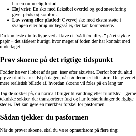
har en rummelig forfod.
Høj vrist:
En sko med fleksibel overdel og god snøreføring
giver plads og komfort.
Lav svang eller platfod:
Overvej sko med ekstra støtte i
svangen eller brug indlægssåler, der kan kompensere.
Du kan teste din fodtype ved at lave et “vådt fodaftryk” på et stykke
papir – det afslører hurtigt, hvor meget af foden der har kontakt med
underlaget.
Prøv skoene på det rigtige tidspunkt
Fødder hæver i løbet af dagen, især efter aktivitet. Derfor bør du altid
prøve friluftssko sidst på dagen, når fødderne er lidt større. Det giver et
mere realistisk billede af, hvordan skoene vil føles på en lang tur.
Tag de sokker på, du normalt bruger til vandring eller friluftsliv – gerne
tekniske sokker, der transporterer fugt og har forstærkninger de rigtige
steder. Det kan gøre en mærkbar forskel for pasformen.
Sådan tjekker du pasformen
Når du prøver skoene, skal du være opmærksom på flere ting: