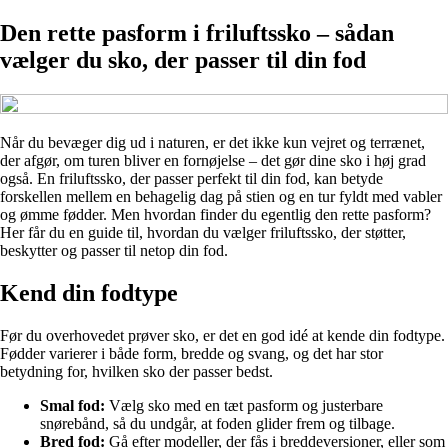
Den rette pasform i friluftssko – sådan
vælger du sko, der passer til din fod
Når du bevæger dig ud i naturen, er det ikke kun vejret og terrænet,
der afgør, om turen bliver en fornøjelse – det gør dine sko i høj grad
også. En friluftssko, der passer perfekt til din fod, kan betyde
forskellen mellem en behagelig dag på stien og en tur fyldt med vabler
og ømme fødder. Men hvordan finder du egentlig den rette pasform?
Her får du en guide til, hvordan du vælger friluftssko, der støtter,
beskytter og passer til netop din fod.
Kend din fodtype
Før du overhovedet prøver sko, er det en god idé at kende din fodtype.
Fødder varierer i både form, bredde og svang, og det har stor
betydning for, hvilken sko der passer bedst.
Smal fod:
Vælg sko med en tæt pasform og justerbare
snørebånd, så du undgår, at foden glider frem og tilbage.
Bred fod:
Gå efter modeller, der fås i breddeversioner, eller som