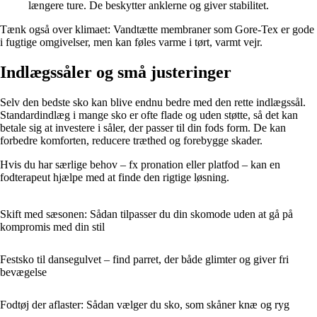
længere ture. De beskytter anklerne og giver stabilitet.
Tænk også over klimaet: Vandtætte membraner som Gore-Tex er gode
i fugtige omgivelser, men kan føles varme i tørt, varmt vejr.
Indlægssåler og små justeringer
Selv den bedste sko kan blive endnu bedre med den rette indlægssål.
Standardindlæg i mange sko er ofte flade og uden støtte, så det kan
betale sig at investere i såler, der passer til din fods form. De kan
forbedre komforten, reducere træthed og forebygge skader.
Hvis du har særlige behov – fx pronation eller platfod – kan en
fodterapeut hjælpe med at finde den rigtige løsning.
Skift med sæsonen: Sådan tilpasser du din skomode uden at gå på
kompromis med din stil
Festsko til dansegulvet – find parret, der både glimter og giver fri
bevægelse
Fodtøj der aflaster: Sådan vælger du sko, som skåner knæ og ryg